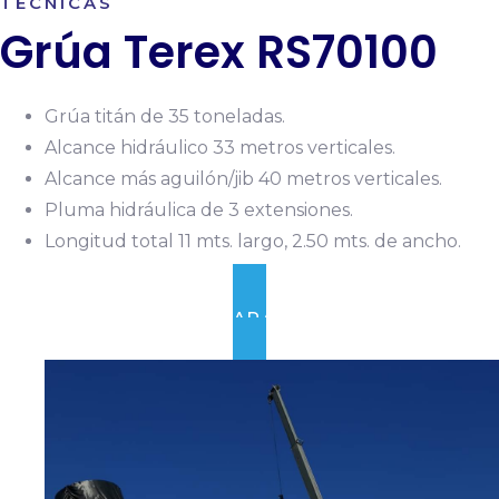
TÉCNICAS
Grúa Terex RS70100
Grúa titán de 35 toneladas.
Alcance hidráulico 33 metros verticales.
Alcance más aguilón/jib 40 metros verticales.
Pluma hidráulica de 3 extensiones.
Longitud total 11 mts. largo, 2.50 mts. de ancho.
RENTAR GRÚA